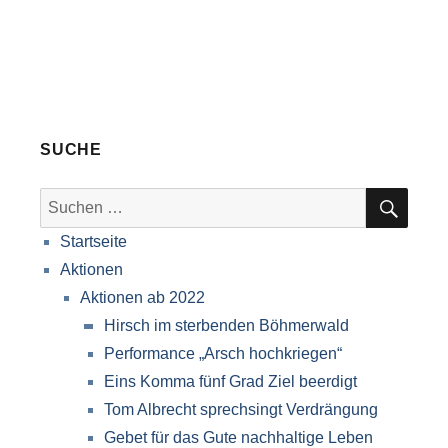
SUCHE
SUC
Suche
nach:
Startseite
Aktionen
Aktionen ab 2022
Hirsch im sterbenden Böhmerwald
Performance „Arsch hochkriegen“
Eins Komma fünf Grad Ziel beerdigt
Tom Albrecht sprechsingt Verdrängung
Gebet für das Gute nachhaltige Leben