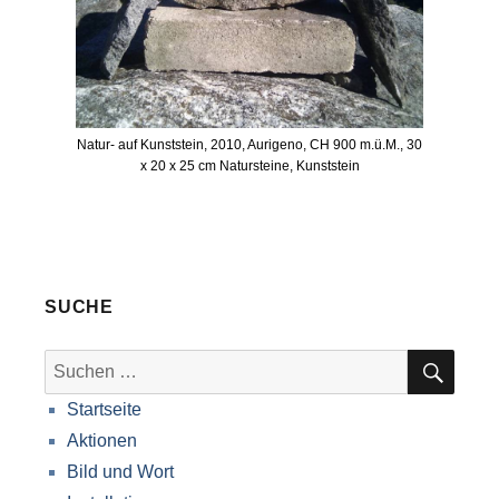
Natur- auf Kunststein, 2010, Aurigeno, CH 900 m.ü.M., 30
x 20 x 25 cm Natursteine, Kunststein
SUCHE
SUC
Suche
nach:
Startseite
Aktionen
Bild und Wort