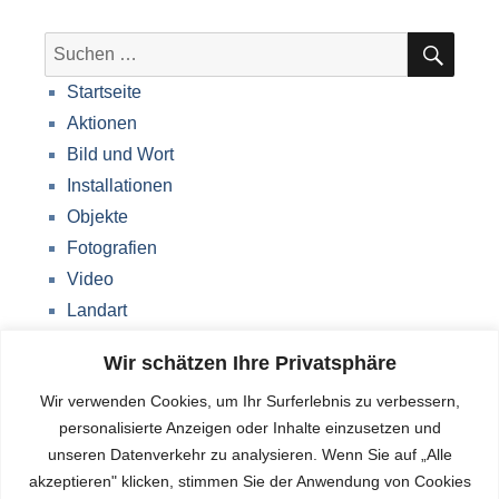
SUC
Suche
nach:
Startseite
Aktionen
Bild und Wort
Installationen
Objekte
Fotografien
Video
Landart
Werke Storkow (M)
Wir schätzen Ihre Privatsphäre
Über mich
Wir verwenden Cookies, um Ihr Surferlebnis zu verbessern,
Impressum
personalisierte Anzeigen oder Inhalte einzusetzen und
Datenschutzerklärung
unseren Datenverkehr zu analysieren. Wenn Sie auf „Alle
Blog
akzeptieren" klicken, stimmen Sie der Anwendung von Cookies