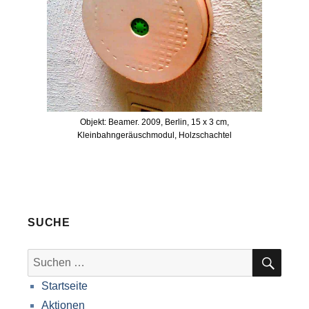
Objekt: Beamer. 2009, Berlin, 15 x 3 cm,
Kleinbahngeräuschmodul, Holzschachtel
SUCHE
SUC
Suche
nach:
Startseite
Aktionen