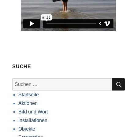
SUCHE
SUC
Suche
nach:
Startseite
Aktionen
Bild und Wort
Installationen
Objekte