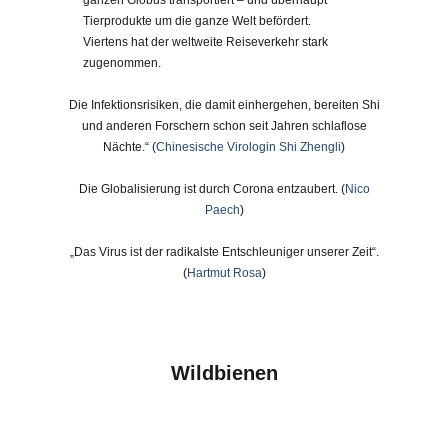
ganzen Globus transportiert – und überhaupt
Tierprodukte um die ganze Welt befördert.
Viertens hat der weltweite Reiseverkehr stark
zugenommen.
Die Infektionsrisiken, die damit einhergehen, bereiten Shi
und anderen Forschern schon seit Jahren schlaflose
Nächte.“ (
Chinesische Virologin Shi Zhengli
)
Die Globalisierung ist durch Corona entzaubert. (
Nico
Paech
)
„Das Virus ist der radikalste Entschleuniger unserer Zeit“
.
(
Hartmut Rosa
)
Wildbienen