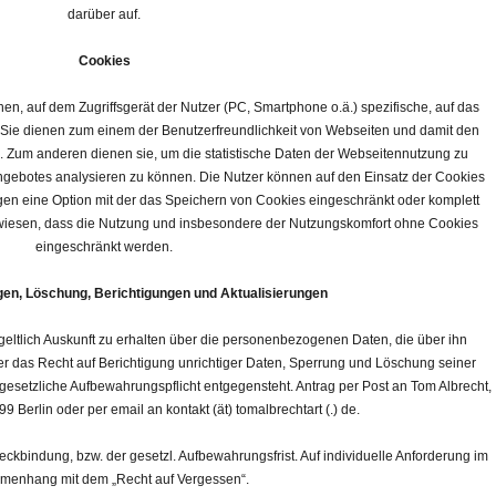
darüber auf.
Cookies
hen, auf dem Zugriffsgerät der Nutzer (PC, Smartphone o.ä.) spezifische, auf das
 Sie dienen zum einem der Benutzerfreundlichkeit von Webseiten und damit den
. Zum anderen dienen sie, um die statistische Daten der Webseitennutzung zu
gebotes analysieren zu können. Die Nutzer können auf den Einsatz der Cookies
gen eine Option mit der das Speichern von Cookies eingeschränkt oder komplett
ngewiesen, dass die Nutzung und insbesondere der Nutzungskomfort ohne Cookies
eingeschränkt werden.
gen, Löschung, Berichtigungen und Aktualisierungen
geltlich Auskunft zu erhalten über die personenbezogenen Daten, die über ihn
er das Recht auf Berichtigung unrichtiger Daten, Sperrung und Löschung seiner
setzliche Aufbewahrungspflicht entgegensteht. Antrag per Post an Tom Albrecht,
Berlin oder per email an kontakt (ät) tomalbrechtart (.) de.
kbindung, bzw. der gesetzl. Aufbewahrungs­frist. Auf indivi­duelle Anforde­rung im
enhang mit dem „Recht auf Vergessen“.