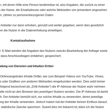
mit deren Hilfe eine Person bestimmbar ist, also Angaben, die zurück zu einer
en der Name, die Emailadresse oder welche Webseiten von jemandem angesehen
n, zählen zu personenbezogenen Daten.
bieter nur dann erhoben, genutzt und weiter gegeben, wenn dies gesetzlich
oder die Nutzer in die Datenerhebung einwilligen.
Kontaktaufnahme
r E-Mail werden die Angaben des Nutzers zwecks Bearbeitung der Anfrage sowie
l, dass Anschlussfragen entstehen, gespeichert.
ndung von Diensten und Inhalten Dritter
nlineangebotes Inhalte Dritter, wie zum Beispiel Videos von YouTube, Vimeo,
 oder Grafiken von anderen Webseiten eingebunden werden. Dies setzt immer
hfolgend bezeichnet als „Dritt-Anbieter“) die IP-Adresse der Nutzer wahr nehmen.
lte nicht an den Browser des jeweiligen Nutzers senden. Die IP-Adresse ist damit
lich. Der Anbieter bemüht sich, nur solche Inhalte zu verwenden, deren jeweilige
rung der Inhalte verwenden. Jedoch haben hat der Anbieter keinen Einfluss darauf,
ür statistische Zwecke speichern. Soweit dies mir bekannt ist, kläre ich die Nutzer