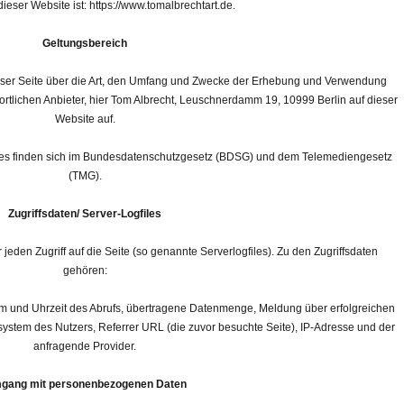
ieser Website ist: https://www.tomalbrechtart.de.
Geltungsbereich
ieser Seite über die Art, den Umfang und Zwecke der Erhebung und Verwendung
lichen Anbieter, hier Tom Albrecht, Leuschnerdamm 19, 10999 Berlin auf dieser
Website auf.
zes finden sich im Bundesdatenschutzgesetz (BDSG) und dem Telemediengesetz
(TMG).
Zugriffsdaten/ Server-Logfiles
eden Zugriff auf die Seite (so genannte Serverlogfiles). Zu den Zugriffsdaten
gehören:
m und Uhrzeit des Abrufs, übertragene Datenmenge, Meldung über erfolgreichen
system des Nutzers, Referrer URL (die zuvor besuchte Seite), IP-Adresse und der
anfragende Provider.
gang mit personenbezogenen Daten