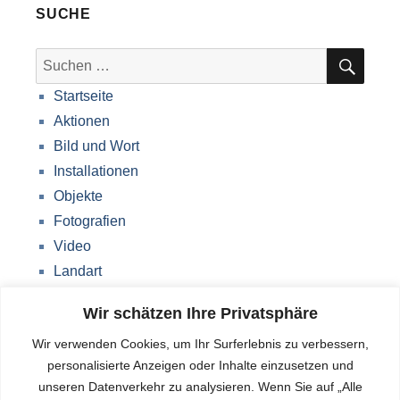
SUCHE
SUC
Suche
nach:
Startseite
Aktionen
Bild und Wort
Installationen
Objekte
Fotografien
Video
Landart
Werke Storkow (M)
Wir schätzen Ihre Privatsphäre
Über mich
Wir verwenden Cookies, um Ihr Surferlebnis zu verbessern,
Impressum
personalisierte Anzeigen oder Inhalte einzusetzen und
Datenschutzerklärung
unseren Datenverkehr zu analysieren. Wenn Sie auf „Alle
Blog