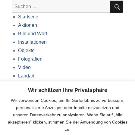
SUC
Suche
nach:
Startseite
Aktionen
Bild und Wort
Installationen
Objekte
Fotografien
Video
Landart
Werke Storkow (M)
Wir schätzen Ihre Privatsphäre
Über mich
Wir verwenden Cookies, um Ihr Surferlebnis zu verbessern,
Impressum
personalisierte Anzeigen oder Inhalte einzusetzen und
Datenschutzerklärung
unseren Datenverkehr zu analysieren. Wenn Sie auf „Alle
Blog
akzeptieren" klicken, stimmen Sie der Anwendung von Cookies
zu.