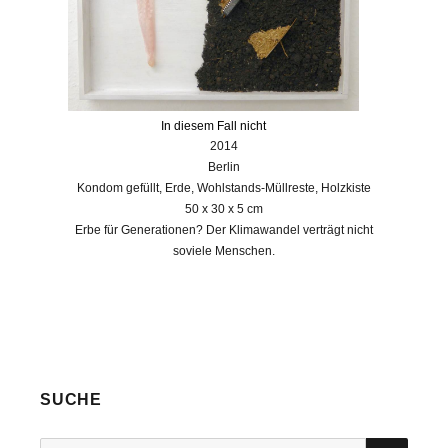
In diesem Fall nicht
2014
Berlin
Kondom gefüllt, Erde, Wohlstands-Müllreste, Holzkiste
50 x 30 x 5 cm
Erbe für Generationen? Der Klimawandel verträgt nicht
soviele Menschen.
SUCHE
SUC