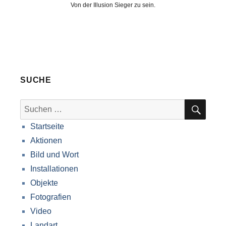
Von der Illusion Sieger zu sein.
SUCHE
SUC
Suche
nach:
Startseite
Aktionen
Bild und Wort
Installationen
Objekte
Fotografien
Video
Landart