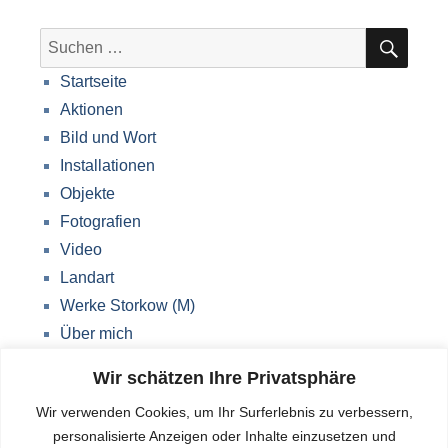
SUC
Suche
nach:
Startseite
Aktionen
Bild und Wort
Installationen
Objekte
Fotografien
Video
Landart
Werke Storkow (M)
Über mich
Impressum
Wir schätzen Ihre Privatsphäre
Datenschutzerklärung
Wir verwenden Cookies, um Ihr Surferlebnis zu verbessern,
Blog
personalisierte Anzeigen oder Inhalte einzusetzen und