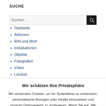
SUCHE
SUC
Suche
nach:
Startseite
Aktionen
Bild und Wort
Installationen
Objekte
Fotografien
Video
Landart
Werke Storkow (M)
Wir schätzen Ihre Privatsphäre
Über mich
Wir verwenden Cookies, um Ihr Surferlebnis zu verbessern,
Impressum
personalisierte Anzeigen oder Inhalte einzusetzen und
Datenschutzerklärung
unseren Datenverkehr zu analysieren. Wenn Sie auf „Alle