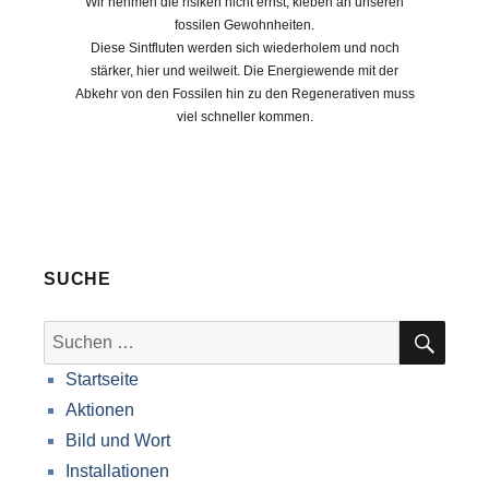
Wir nehmen die risiken nicht ernst, kleben an unseren
fossilen Gewohnheiten.
Diese Sintfluten werden sich wiederholem und noch
stärker, hier und weilweit. Die Energiewende mit der
Abkehr von den Fossilen hin zu den Regenerativen muss
viel schneller kommen.
SUCHE
SUC
Suche
nach:
Startseite
Aktionen
Bild und Wort
Installationen