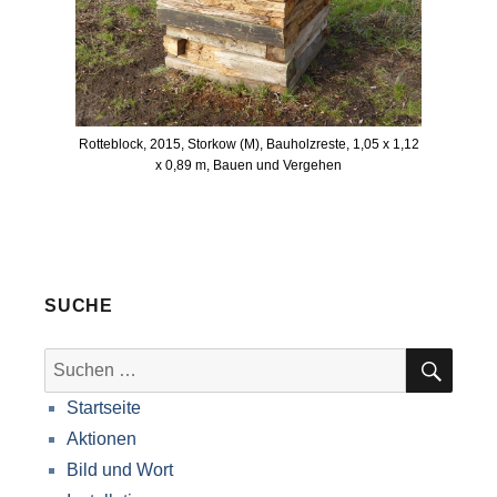
Rotteblock, 2015, Storkow (M), Bauholzreste, 1,05 x 1,12
x 0,89 m, Bauen und Vergehen
SUCHE
SUC
Suche
nach:
Startseite
Aktionen
Bild und Wort