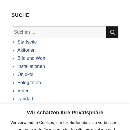
SUCHE
SUC
Suche
nach:
Startseite
Aktionen
Bild und Wort
Installationen
Objekte
Fotografien
Video
Landart
Werke Storkow (M)
Wir schätzen Ihre Privatsphäre
Über mich
Wir verwenden Cookies, um Ihr Surferlebnis zu verbessern,
Impressum
personalisierte Anzeigen oder Inhalte einzusetzen und