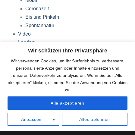
Mobil
Coronazeit
Eis und Pinkeln
Spontannatur
Video
Landart
Wir schätzen Ihre Privatsphäre
Werke Storkow (M)
Über mich
Wir verwenden Cookies, um Ihr Surferlebnis zu verbessern,
Impressum
personalisierte Anzeigen oder Inhalte einzusetzen und
unseren Datenverkehr zu analysieren. Wenn Sie auf „Alle
Datenschutzerklärung
akzeptieren" klicken, stimmen Sie der Anwendung von Cookies
Blog
zu.
Deutsch
Alle akzeptieren
Anpassen
Alles ablehnen