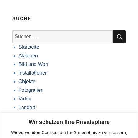
SUCHE
SUC
Suche
nach:
Startseite
Aktionen
Bild und Wort
Installationen
Objekte
Fotografien
Video
Landart
Werke Storkow (M)
Wir schätzen Ihre Privatsphäre
Über mich
Wir verwenden Cookies, um Ihr Surferlebnis zu verbessern,
Impressum