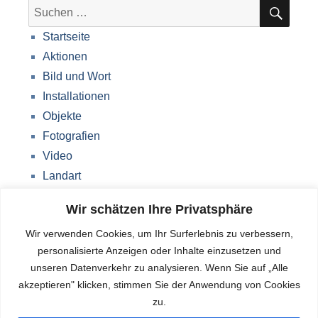
SUC
Suche
nach:
Startseite
Aktionen
Bild und Wort
Installationen
Objekte
Fotografien
Video
Landart
Werke Storkow (M)
Wir schätzen Ihre Privatsphäre
Über mich
Wir verwenden Cookies, um Ihr Surferlebnis zu verbessern,
Impressum
personalisierte Anzeigen oder Inhalte einzusetzen und
Datenschutzerklärung
unseren Datenverkehr zu analysieren. Wenn Sie auf „Alle
Blog
akzeptieren" klicken, stimmen Sie der Anwendung von Cookies
zu.
Deutsch