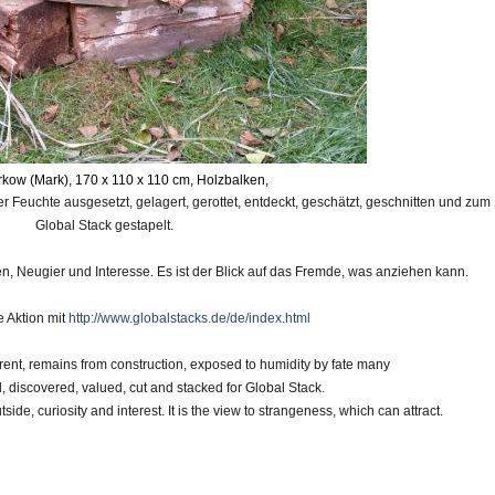
rkow (Mark), 170 x 110 x 110 cm, Holzbalken,
 Feuchte ausgesetzt, gelagert, gerottet, entdeckt, geschätzt, geschnitten und zum
Global Stack gestapelt.
en, Neugier und Interesse. Es ist der Blick auf das Fremde, was anziehen kann.
 Aktion mit
http://www.globalstacks.de/de/index.html
rent,
remains
from construction,
exposed to humidity
by fate many
d
,
discovered,
valued
, cut and stacked for Global Stack.
ide, curiosity and interest. It is the view
to
strange
ness
, which can attract.