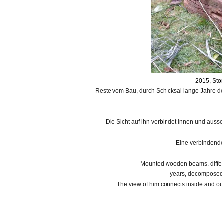
2015, Sto
Reste vom Bau, durch Schicksal lange Jahre der
Die Sicht auf ihn verbindet innen und auss
Eine verbindende
Mounted wooden beams, diffe
years,
decompose
The view of him connects inside and outs