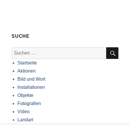
SUCHE
SUC
Suche
nach:
Startseite
Aktionen
Bild und Wort
Installationen
Objekte
Fotografien
Video
Landart
Werke Storkow (M)