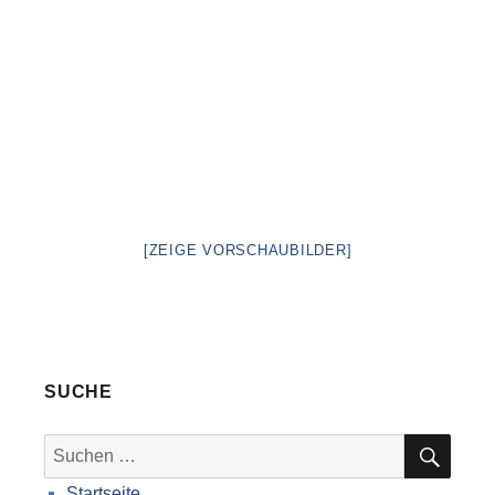
[ZEIGE VORSCHAUBILDER]
SUCHE
SUC
Suche
nach:
Startseite