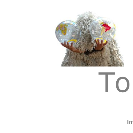
Tom Albrecht: Sustainable Art
Tom Albrecht
I