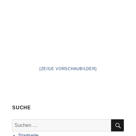
[ZEIGE VORSCHAUBILDER]
SUCHE
SUC
Suche
nach:
Startseite