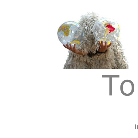
Tom Albrecht: Sustainable Art
Tom Albrecht
I