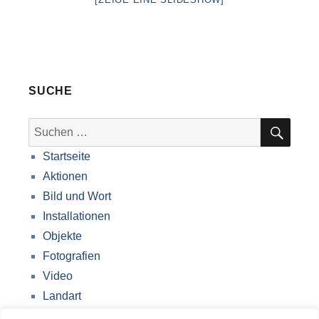
SUCHE
SUC
Suche
nach:
Startseite
Aktionen
Bild und Wort
Installationen
Objekte
Fotografien
Video
Landart
Werke Storkow (M)