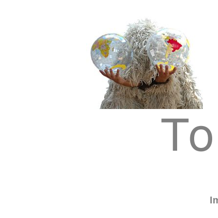
Tom Albrecht: Sustainable Art
Tom Albrecht
I