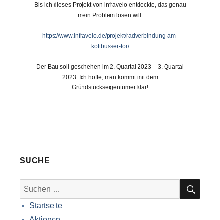
Bis ich dieses Projekt von infravelo entdeckte, das genau
mein Problem lösen will:
https://www.infravelo.de/projekt/radverbindung-am-
kottbusser-tor/
Der Bau soll geschehen im 2. Quartal 2023 – 3. Quartal
2023. Ich hoffe, man kommt mit dem
Gründstückseigentümer klar!
SUCHE
SUC
Suche
nach:
Startseite
Aktionen