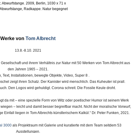
: Abwurfstange. 2009, Berlin, 1030 x 71 x
 Abwurfstange, Radkappe. Natur begegnet
Werke von
Tom Albrecht
13.8.-8.10. 2021
Gesellschaft und ihrem Verhältnis zur Natur mit 50 Werken von Tom Albrecht aus
den Jahren 1965 – 2021.
, Text, Installationen, bewegte Objekte, Video, Super 8 .
chel zeigt ihren Schatz. Der Kanister wird menschlich. Das Kuheuter ist prall.
auch. Den Logos wird gehuldigt. Corona schreit. Die Fossile Keule droht.
gt da mit – eine spezielle Form von Witz oder poetischer Humor ist seinem Werk
 wiegen – leicht und damit besser begreifbar macht. Nicht der moralische Vorwurf,
e Einfall liegen in Tom Albrechts künstlerischem Kalkül.“ Dr. Peter Funken, 2021.
al 3000
als Projektraum mit Galerie und kuratierte mit dem Team seitdem 53
Ausstellungen.