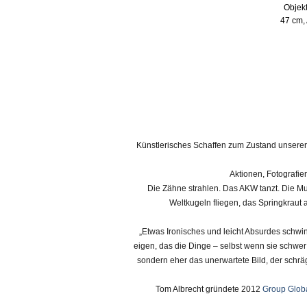
Objekt
47 cm,
Künstlerisches Schaffen zum Zustand unserer 
Aktionen, Fotografien
Die Zähne strahlen. Das AKW tanzt. Die Mus
Weltkugeln fliegen, das Springkraut 
„Etwas Ironisches und leicht Absurdes schwin
eigen, das die Dinge – selbst wenn sie schwer
sondern eher das unerwartete Bild, der schräg
Tom Albrecht gründete 2012
Group Glob