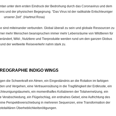
ontan unter dem ersten Eindruck der Bedrohung durch das Coronavirus und dem
ens und der physischen Begegnung. “Das Virus ist der radikalste Entschleuniger
unserer Zeit”. (Hartmut Rosa)
 sind miteinander verbunden. Global überall zu sein und globale Ressourcen zu
 Immer mehr Menschen beanspruchen immer mehr Lebensräume von Wildtieren für
verändert, Wild-, Nutztiere und Tierprodukte werden rund um den ganzen Globus
t und der weltweite Reiseverkehr nahm stark zu.
REOGRAPHIE INDIGO WINGS
en die Schwerkraft ein Atmen, ein Eingeständnis an die Rotation im farbigen
den und Vergehen, eine Vertrauensübung in die Tragfähigkeit der Erdkruste, ein
chleunigungstaumels, ein momenthaftes Kollabieren der Totalvernetzung, ein
ine Verabschiedung, ein Flügelschlag, ein erdnahes Gebet, eine Aufrichtung des
eine Perspektivverschiebung in mehreren Sequenzen, eine Transformation der
ototalitären Überheblichkeitsnötigungen.