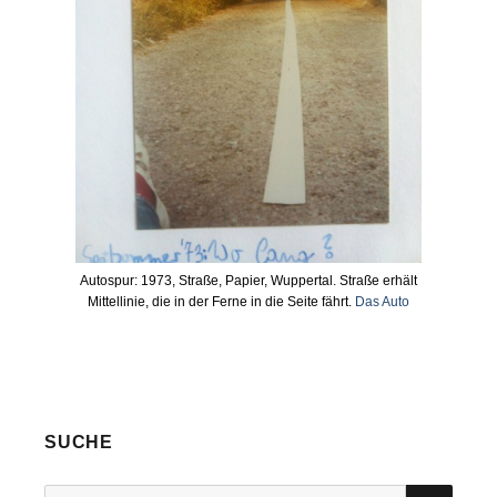
Autospur: 1973, Straße, Papier, Wuppertal. Straße erhält
Mittellinie, die in der Ferne in die Seite fährt.
Das Auto
SUCHE
SUC